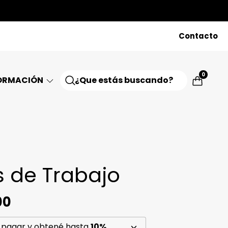
Contacto
0
ORMACIÓN
s de Trabajo
00
 pagar y obtené hasta
10%