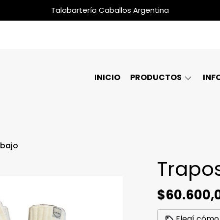
Talabartería Caballos Argentina
INICIO
PRODUCTOS
INF
abajo
Trapo
$60.600,
Elegí cómo