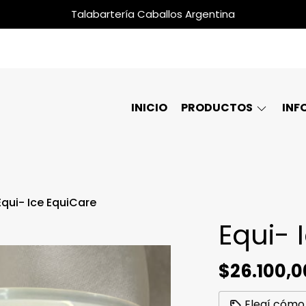
Talabartería Caballos Argentina
INICIO
PRODUCTOS
INF
Equi- Ice EquiCare
Equi- 
$26.100,0
Elegí cómo