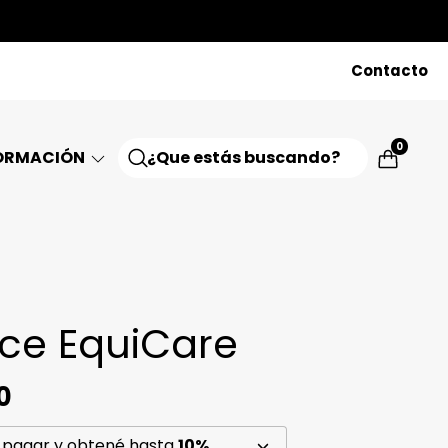
Contacto
0
ORMACIÓN
Ice EquiCare
0
 pagar y obtené hasta
10%