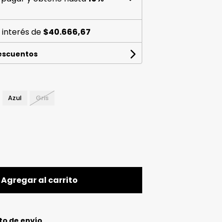
 interés de
$40.666,67
descuentos
Azul
Gris
Agregar al carrito
to de envío