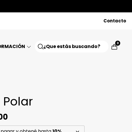
Contacto
0
ORMACIÓN
 Polar
00
 pagar y obtené hasta
10%