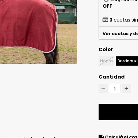
OFF
3
cuotas sin
Ver cuotas y 
Color
Negro
Bordeaux
Cantidad
1
Calculá el cos