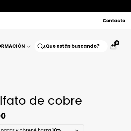
Contacto
0
ORMACIÓN
lfato de cobre
00
 pagar y obtené hasta
10%