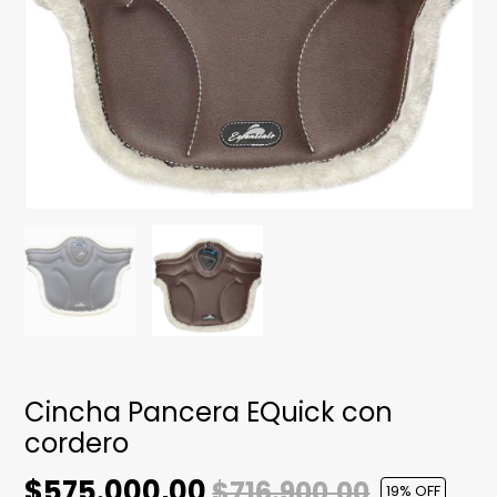
Cincha Pancera EQuick con
cordero
$575.000,00
$716.900,00
19
% OFF